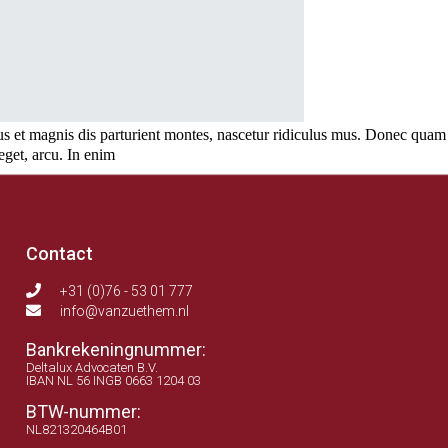
us et magnis dis parturient montes, nascetur ridiculus mus. Donec quam
 eget, arcu. In enim
…
Contact
+31 (0)76 - 53 01 777
info@vanzuethem.nl
Bankrekeningnummer:
Deltalux Advocaten B.V.
IBAN NL 56 INGB 0663 1204 03
BTW-nummer:
NL821320464B01