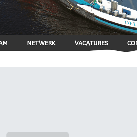
AM
NETWERK
VACATURES
CO