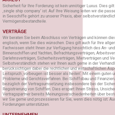
Sicherheit für Ihre Forderung ist kein unnötiger Luxus. Dies g
‚single ship company‘ ist. Auf Ihre Weisung leiten wir die pas
in Seeschiffe gehört zu unserer Praxis, aber selbstverständli
Vermögensbestandteile.
VERTRÄGE
Wir beraten Sie beim Abschluss von Verträgen und können diese
englisch, wenn Sie dies wünschen. Dies gilt auch für Ihre al
Fachwissen steht Ihnen zur Verfügung hinsichtlich des An- un
Binnenschiffen und Yachten, Befrachtungsverträgen, Arbeitsver
Darlehnsverträgen, Sicherheitsverträgen, Mietverträgen und Ve
Selbstverständlich stehen wir Ihnen auch gerne in der Verhan
berücksichtigen dabei die rechtlichen und wirtschaftlichen Asp
Leitspruch ‚vorbeugen ist besser als heilen‘. Mit einem guten 
Probleme und Gerichtsverfahren. Bei Schiffsbau und Finanzier
bezüglich der Vertragsumsetzung insbesondere bei der Siche
Registrierung von Schiffen. Dies erspart Ihnen Stress, Unsiche
Vertragspartner bereits Meinungsverschiedenheiten über best
wir Sie gerne und prozessieren für Sie, wenn dies nötig ist. A
Forderungen unterstützen.
UNTERNEHMEN