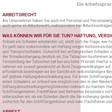
Die Arbeitssprac
ARBEITSRECHT
Als Unternehmer haben Sie auch mit Personal und Personalange
auch gerne im Arbeitsrecht, insbesondere bei Arbeitsverträge
WAS KÖNNEN WIR FÜR SIE TUN? HAFTUNG, VER
Sobald ein Schaden entstanden ist, stellt sich die Frage, wer h
Es geht dann insbesondere um Haftung wegen Kollisionsschä
und Transportschäden. Sicherlich bei umfangreichen Schäden is
der Schadenshergang deutlich ist. Die Tatsachen bestimmen le
Feststellung der Tatsachen hat bei uns hohe Priorität. Hierfür s
nehmen wir soweit gewünscht an Bord Zeugenerklärungen auf 
erforderlich beantragen wir bei Gericht ein selbstständiges B
auf globale Haftungsbeschränkung aus. Für einen Schiffseigner
eines Schadens so schnell wie möglich von den in den Niede
Haftungsbeschränkungsmöglichkeiten Gebrach zu machen. Hier
Schiffseigentümer, Frachtführer und Befrachter besonders vorte
untersuchen wir, ob ein Schaden durch die Versicherung gedec
sicherlich für den Schiffseigentümer und/oder Frachtführer von
ARREST